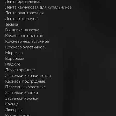
Лента бретелечная
Лента каучуковая для купальников
Лента окантовочная
Лента отделочная
Тесьма
Вышивка на сетке
Кружевное полотно
Кружево неэластичное
Кружево эластичное
Мережка
Ворсовые
Гладкие
Двухсторонние
Застежки крючки-петли
Каркасы подгрудные
Пластины корсетные
Застежки кнопки
Застежки крючок
Кольца
Люверсы
Разделители