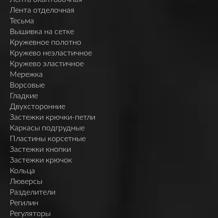
Лента отделочная
Тесьма
Вышивка на сетке
Кружевное полотно
Кружево неэластичное
Кружево эластичное
Мережка
Ворсовые
Гладкие
Двухсторонние
Застежки крючки-петли
Каркасы подгрудные
Пластины корсетные
Застежки кнопки
Застежки крючок
Кольца
Люверсы
Разделители
Регилин
Регуляторы