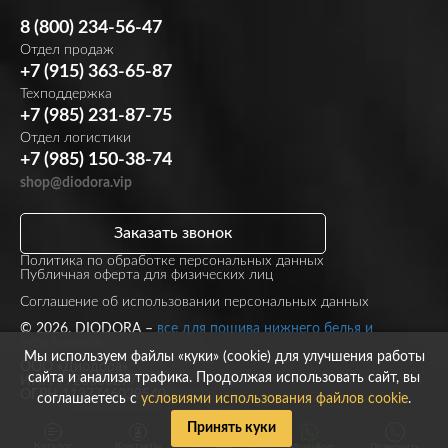
8 (800) 234-56-47
Отдел продаж
+7 (915) 363-65-87
Техподдержка
+7 (985) 231-87-75
Отдел логистики
+7 (985) 150-38-74
shop@diodora.vip
Заказать звонок
Политика по обработке персональных данных
Публичная оферта для физических лиц
Соглашение об использовании персональных данных
© 2026, DIODORA –
все для пошива нижнего белья и
купальников
Мы используем файлы «куки» (cookie) для улучшения работы
ООО «Диодора»
сайта и анализа трафика. Продолжая использовать сайт, вы
ИНН 7723860297
ОГРН 1137746039540
соглашаетесь с
условиями использования файлов cookie
.
Принять куки
Каталог
Контакты
WhatsApp
Позвонить