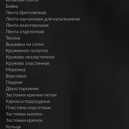
Бейка
Лента бретелечная
Лента каучуковая для купальников
Лента окантовочная
Лента отделочная
Тесьма
Вышивка на сетке
Кружевное полотно
Кружево неэластичное
Кружево эластичное
Мережка
Ворсовые
Гладкие
Двухсторонние
Застежки крючки-петли
Каркасы подгрудные
Пластины корсетные
Застежки кнопки
Застежки крючок
Кольца