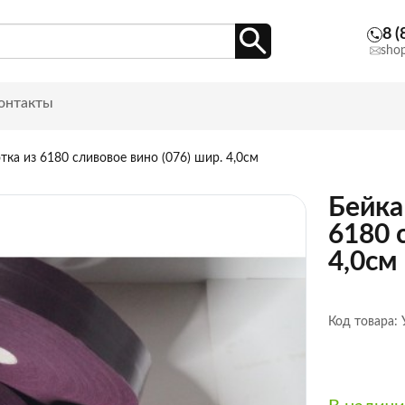
8 (
sho
онтакты
тка из 6180 сливовое вино (076) шир. 4,0см
Бейка
6180 
4,0см
Код товара: