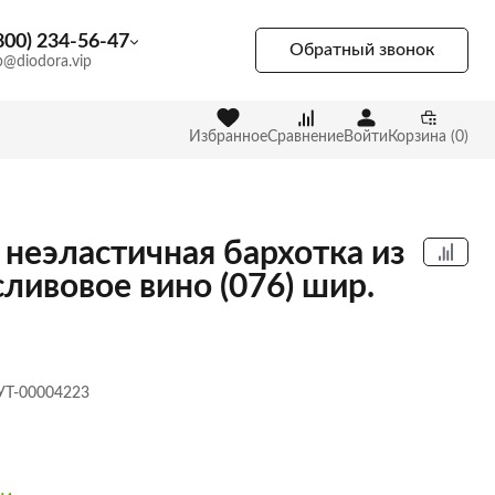
800) 234-56-47
Обратный звонок
p@diodora.vip
Избранное
Сравнение
Войти
Корзина (0)
 неэластичная бархотка из
сливовое вино (076) шир.
 УТ-00004223