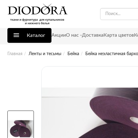
Акции
О нас
Доставка
Карта цветов
К
Каталог
Главная
Ленты и тесьмы
Бейка
Бейка неэластичная бархо