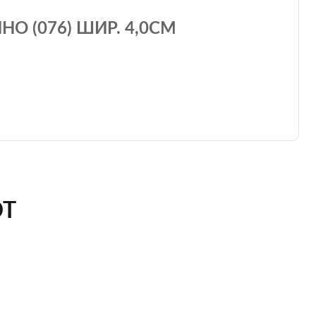
О (076) ШИР. 4,0СМ
ЮТ