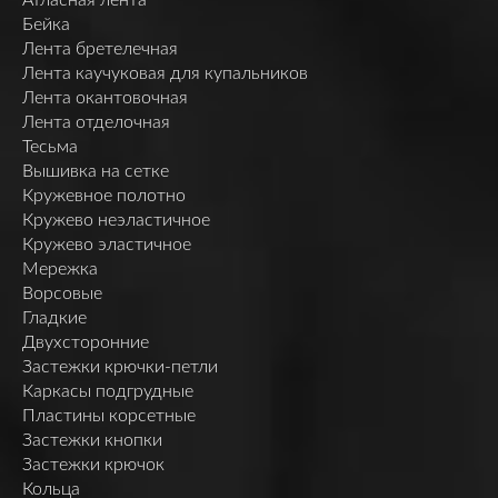
Бейка
Лента бретелечная
Лента каучуковая для купальников
Лента окантовочная
Лента отделочная
Тесьма
Вышивка на сетке
Кружевное полотно
Кружево неэластичное
Кружево эластичное
Мережка
Ворсовые
Гладкие
Двухсторонние
Застежки крючки-петли
Каркасы подгрудные
Пластины корсетные
Застежки кнопки
Застежки крючок
Кольца