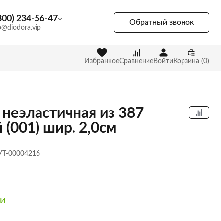
800) 234-56-47
Обратный звонок
p@diodora.vip
Избранное
Сравнение
Войти
Корзина (0)
 неэластичная из 387
 (001) шир. 2,0см
 УТ-00004216
ии