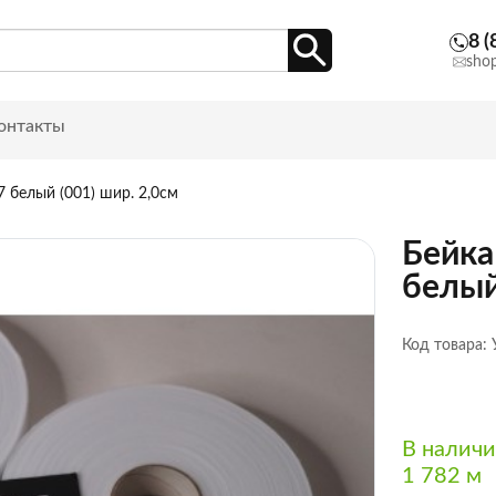
8 (
sho
онтакты
7 белый (001) шир. 2,0см
Бейка
белый
Код товара:
В налич
1 782 м