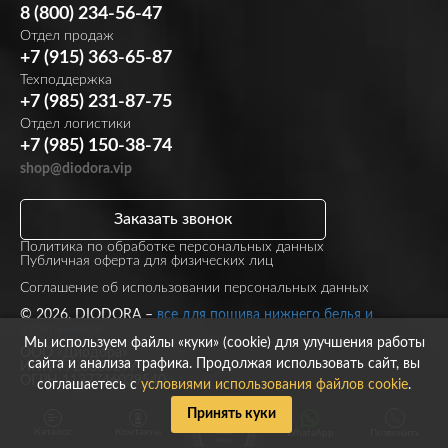
8 (800) 234-56-47
Отдел продаж
+7 (915) 363-65-87
Техподдержка
+7 (985) 231-87-75
Отдел логистики
+7 (985) 150-38-74
shop@diodora.vip
Заказать звонок
Политика по обработке персональных данных
Публичная оферта для физических лиц
Соглашение об использовании персональных данных
© 2026, DIODORA –
все для пошива нижнего белья и
купальников
Мы используем файлы «куки» (cookie) для улучшения работы
ООО «Диодора»
сайта и анализа трафика. Продолжая использовать сайт, вы
ИНН 7723860297
ОГРН 1137746039540
соглашаетесь с
условиями использования файлов cookie
.
Принять куки
Каталог
Контакты
WhatsApp
Позвонить