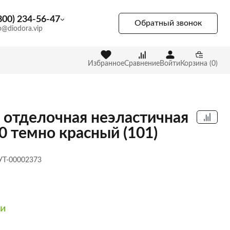
800) 234-56-47
Обратный звонок
p@diodora.vip
Избранное
Сравнение
Войти
Корзина (0)
 отделочная неэластичная
0 темно красный (101)
 УТ-00002373
ии