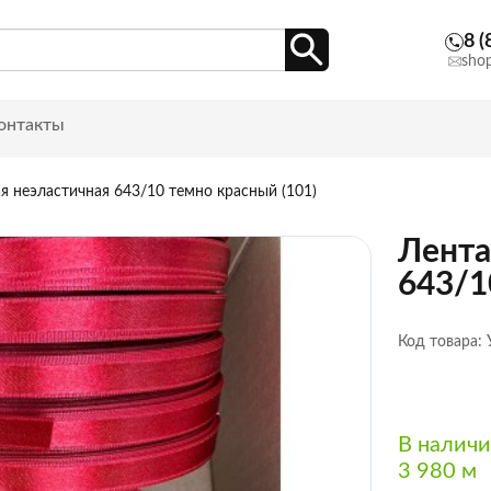
8 (
sho
онтакты
я неэластичная 643/10 темно красный (101)
Лента
643/1
Код товара:
В налич
3 980 м