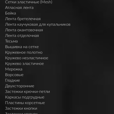
Сетки эластичные (Mesh)
Атласная лента
Бейка
Лента бретелечная
Лента каучуковая для купальников
Лента окантовочная
Лента отделочная
Тесьма
Вышивка на сетке
Кружевное полотно
Кружево неэластичное
Кружево эластичное
Мережка
Ворсовые
Гладкие
Двухсторонние
Застежки крючки-петли
Каркасы подгрудные
Пластины корсетные
Застежки кнопки
Застежки крючок