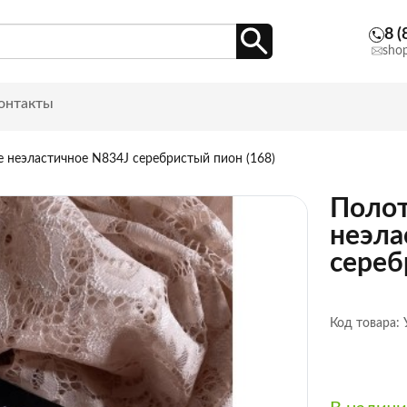
8 (
sho
онтакты
 неэластичное N834J серебристый пион (168)
Полот
неэла
сереб
Код товара: