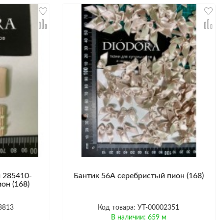
 285410-
Бантик 56А серебристый пион (168)
он (168)
3813
Код товара: УТ-00002351
м
В наличии: 659 м