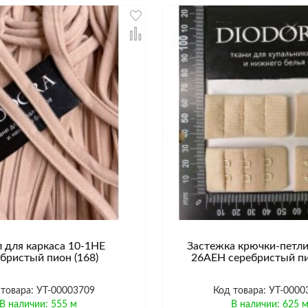
 для каркаса 10-1HE
Застежка крючки-петли
бристый пион (168)
26AEH серебристый пи
 товара: УТ-00003709
Код товара: УТ-0000
В наличии: 555 м
В наличии: 625 