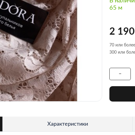
В налич
65 м
2 190
70 или более
300 или боле
Характеристики