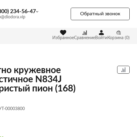
800) 234-56-47
Обратный звонок
p@diodora.vip
Избранное
Сравнение
Войти
Корзина (0)
но кружевное
стичное N834J
ристый пион (168)
 УТ-00003800