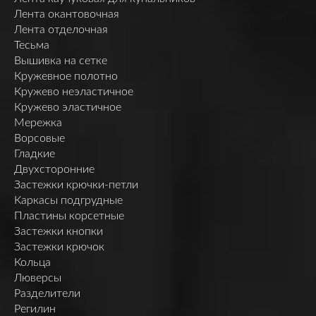
Лента окантовочная
Лента отделочная
Тесьма
Вышивка на сетке
Кружевное полотно
Кружево неэластичное
Кружево эластичное
Мережка
Ворсовые
Гладкие
Двухсторонние
Застежки крючки-петли
Каркасы подгрудные
Пластины корсетные
Застежки кнопки
Застежки крючок
Кольца
Люверсы
Разделители
Регилин