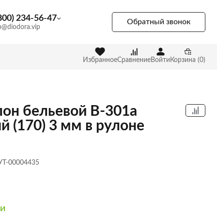
800) 234-56-47
Обратный звонок
p@diodora.vip
Избранное
Сравнение
Войти
Корзина (0)
он бельевой B-301a
й (170) 3 мм в рулоне
 УТ-00004435
ии