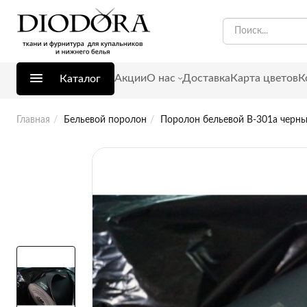
Акции
О нас
Доставка
Карта цветов
К
Каталог
Главная
Бельевой поролон
Поролон бельевой B-301a черный