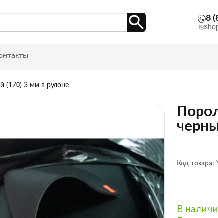
8 (
sho
онтакты
 (170) 3 мм в рулоне
Порол
черны
Код товара:
В налич