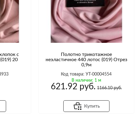
хлопок с
Полотно трикотажное
(019) 20
неэластичное 440 лотос (019) Отрез
0,9м
3933
Код товара: УТ-00004554
В наличии: 1 м
621.92 руб.
1166.10 руб.
Купить