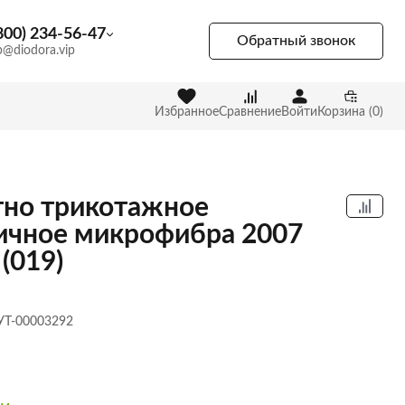
800) 234-56-47
Обратный звонок
p@diodora.vip
Избранное
Сравнение
Войти
Корзина (0)
но трикотажное
ичное микрофибра 2007
(019)
 УТ-00003292