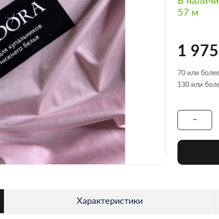
В налич
57 м
1 975
70 или более
130 или боле
Характеристики