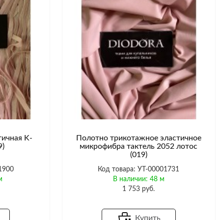
тичная K-
Полотно трикотажное эластичное
9)
микрофибра тактель 2052 лотос
(019)
1900
Код товара: УТ-00001731
м
В наличии: 48 м
1 753 руб.
Купить