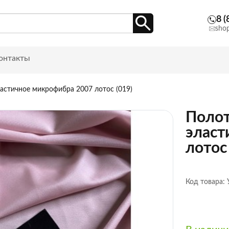
8 (
sho
онтакты
астичное микрофибра 2007 лотос (019)
Полот
эласт
лотос 
Код товара: