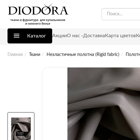
Акции
О нас
Доставка
Карта цветов
К
Каталог
Главная
Ткани
Неэластичные полотна (Rigid fabric)
Полотн