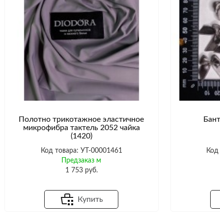
Полотно трикотажное эластичное
Бант
микрофибра тактель 2052 чайка
(1420)
Код товара: УТ-00001461
Код
Предзаказ м
1 753 руб.
Купить