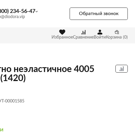
800) 234-56-47
Обратный звонок
p@diodora.vip
Избранное
Сравнение
Войти
Корзина (0)
но неэластичное 4005
 (1420)
 УТ-00001585
ии