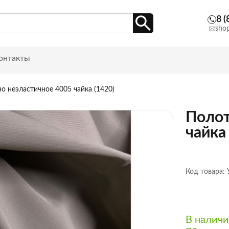
8 (
sho
онтакты
о неэластичное 4005 чайка (1420)
Полот
чайка
Код товара:
В налич