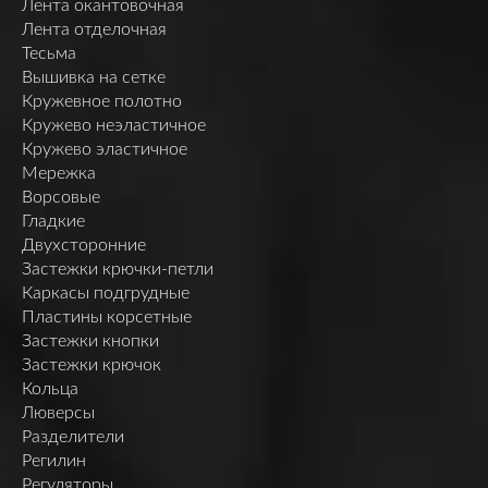
Лента окантовочная
Лента отделочная
Тесьма
Вышивка на сетке
Кружевное полотно
Кружево неэластичное
Кружево эластичное
Мережка
Ворсовые
Гладкие
Двухсторонние
Застежки крючки-петли
Каркасы подгрудные
Пластины корсетные
Застежки кнопки
Застежки крючок
Кольца
Люверсы
Разделители
Регилин
Регуляторы