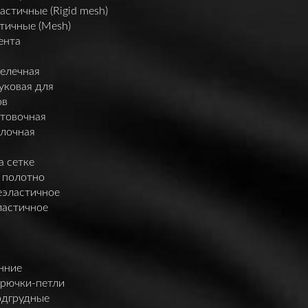
астичные (Rigid mesh)
тичные (Mesh)
ента
елечная
уковая для
ов
нтовочная
елочная
а сетке
 полотно
еэластичное
ластичное
нние
крючки-петли
одгрудные