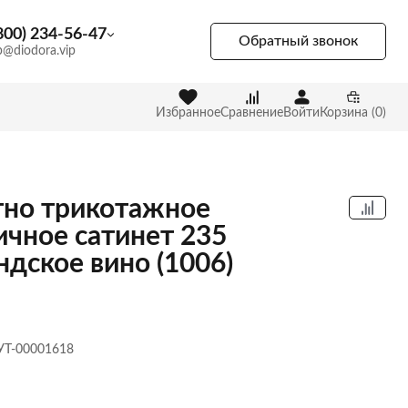
800) 234-56-47
Обратный звонок
p@diodora.vip
Избранное
Сравнение
Войти
Корзина (0)
но трикотажное
ичное сатинет 235
ндское вино (1006)
 УТ-00001618