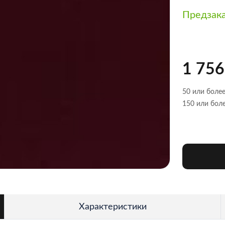
Предзак
1 756
50 или более
150 или боле
Характеристики