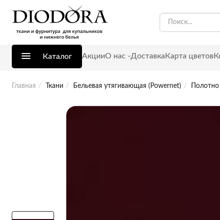
Акции
О нас
Доставка
Карта цветов
К
Каталог
Главная
Ткани
Бельевая утягивающая (Powernet)
Полотно 