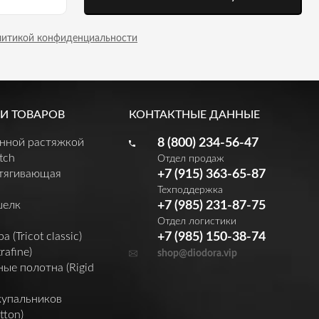
литикой конфиденциальности
И ТОВАРОВ
КОНТАКТНЫЕ ДАННЫЕ
енной растяжкой
8 (800) 234-56-47
tch
Отдел продаж
утягивающая
+7 (915) 363-65-87
Техподдержка
шелк
+7 (985) 231-87-75
Отдел логистики
(Tricot classic)
+7 (985) 150-38-74
rafine)
shop@diodora.vip
ые полотна (Rigid
купальников
tton)