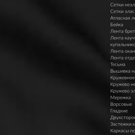
Сетки неэл
Сетки элас
Атласная л
Бейка
Лента брет
Лента кауч
купальник
Лента ока
Лента отд
Тесьма
Вышивка н
Кружевное
Кружево н
Кружево э
Мережка
Ворсовые
Гладкие
Двухсторо
Застежки 
Каркасы п