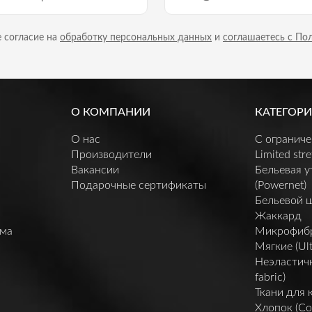
 согласие на
обработку персональных данных
и
соглашаетесь с По
О КОМПАНИИ
КАТЕГОРИ
О нас
C огранич
Производители
Limited stre
Вакансии
Бельевая 
Подарочные сертификаты
(Powernet)
Бельевой 
Жаккард
мма
Микрофибра 
Мягкие (Ult
Неэластичн
fabric)
Ткани для 
Хлопок (Co