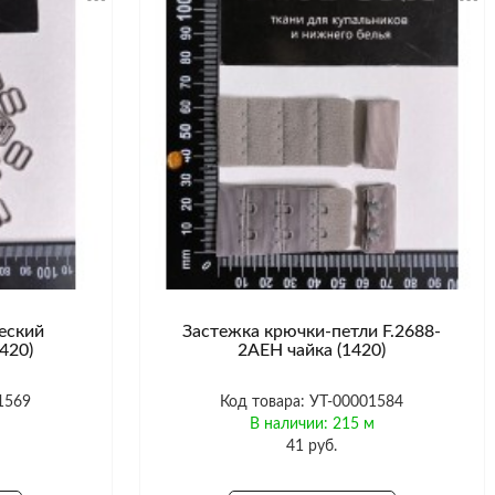
еский
Застежка крючки-петли F.2688-
1420)
2AEH чайка (1420)
1569
Код товара: УТ-00001584
В наличии: 215 м
41 руб.