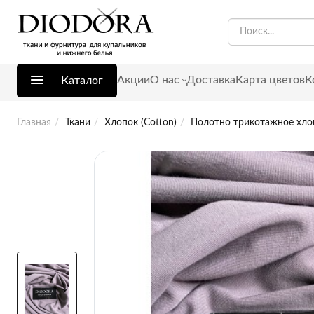
Акции
О нас
Доставка
Карта цветов
К
Каталог
Главная
Ткани
Хлопок (Cotton)
Полотно трикотажное хлоп