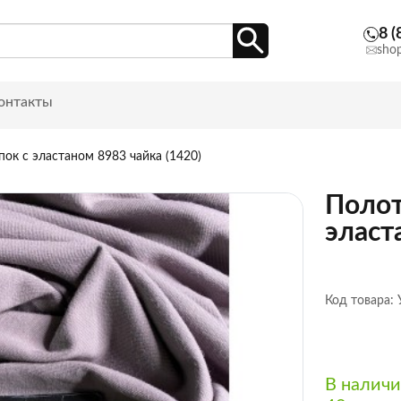
8 (
sho
онтакты
ок с эластаном 8983 чайка (1420)
Полот
эласт
Код товара:
В налич