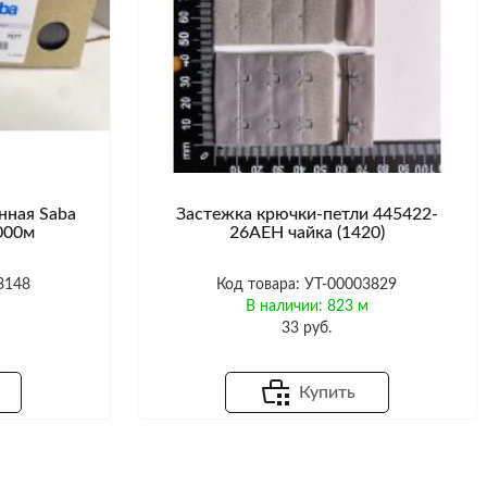
нная Saba
Застежка крючки-петли 445422-
5000м
26AEH чайка (1420)
3148
Код товара: УТ-00003829
В наличии: 823 м
33 руб.
Купить