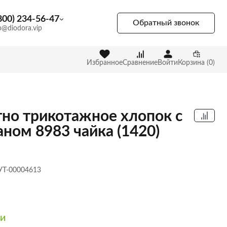
800) 234-56-47
Обратный звонок
p@diodora.vip
Избранное
Сравнение
Войти
Корзина (0)
но трикотажное хлопок с
аном 8983 чайка (1420)
 УТ-00004613
ии