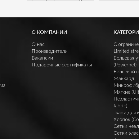
О КОМПАНИИ
КАТЕГОРИ
О нас
C огранич
Производители
Limited stre
Вакансии
Бельевая 
Подарочные сертификаты
(Powernet)
Бельевой 
Жаккард
мма
Микрофибра 
Мягкие (Ult
Неэластичн
fabric)
Ткани для 
Хлопок (Co
Сетки неэл
Сетки элас