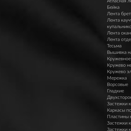
Атласная л
Бейка
Лента брет
Лента кауч
купальник
Лента ока
Лента отд
Тесьма
Вышивка н
Кружевное
Кружево н
Кружево э
Мережка
Ворсовые
Гладкие
Двухсторо
Застежки 
Каркасы п
Пластины 
Застежки 
Застежки 