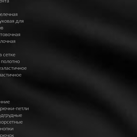
ента
елечная
уковая для
ов
нтовочная
елочная
а сетке
 полотно
еэластичное
ластичное
нние
крючки-петли
одгрудные
корсетные
кнопки
крючок