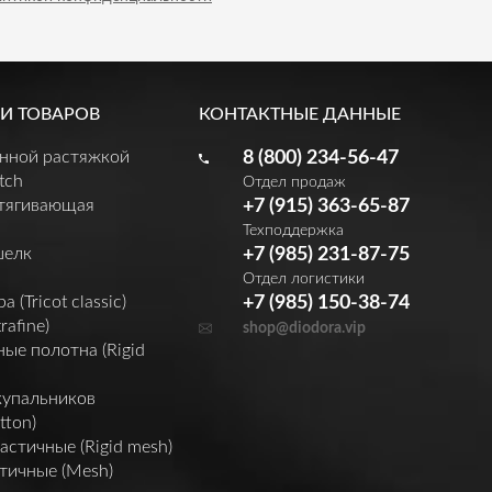
И ТОВАРОВ
КОНТАКТНЫЕ ДАННЫЕ
енной растяжкой
8 (800) 234-56-47
tch
Отдел продаж
утягивающая
+7 (915) 363-65-87
Техподдержка
шелк
+7 (985) 231-87-75
Отдел логистики
(Tricot classic)
+7 (985) 150-38-74
rafine)
shop@diodora.vip
ые полотна (Rigid
купальников
tton)
астичные (Rigid mesh)
тичные (Mesh)