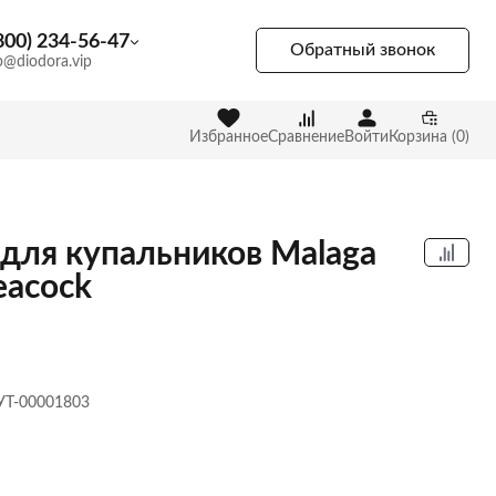
800) 234-56-47
Обратный звонок
p@diodora.vip
Избранное
Сравнение
Войти
Корзина (0)
 для купальников Malaga
eacock
 УТ-00001803