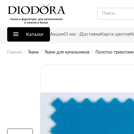
Акции
О нас
Доставка
Карта цветов
К
Каталог
Главная
Ткани
Ткани для купальников
Полотно трикотажн