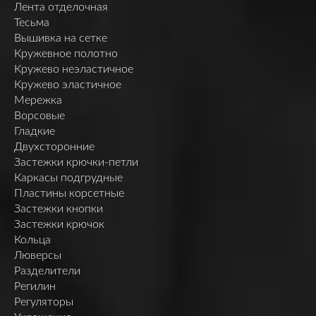
Лента отделочная
Тесьма
Вышивка на сетке
Кружевное полотно
Кружево неэластичное
Кружево эластичное
Мережка
Ворсовые
Гладкие
Двухсторонние
Застежки крючки-петли
Каркасы подгрудные
Пластины корсетные
Застежки кнопки
Застежки крючок
Кольца
Люверсы
Разделители
Регилин
Регуляторы