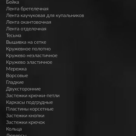
Бейка
Лента бретелечная
Лента каучуковая для купальников
Лента окантовочная
Лента отделочная
Тесьма
Вышивка на сетке
Кружевное полотно
Кружево неэластичное
Кружево эластичное
Мережка
Ворсовые
Гладкие
Двухсторонние
Застежки крючки-петли
Каркасы подгрудные
Пластины корсетные
Застежки кнопки
Застежки крючок
Кольца
Люверсы