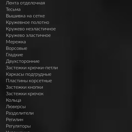
Лента отделочная
Тесьма
Вышивка на сетке
Кружевное полотно
Кружево неэластичное
Кружево эластичное
Мережка
Ворсовые
Гладкие
Двухсторонние
Застежки крючки-петли
Каркасы подгрудные
Пластины корсетные
Застежки кнопки
Застежки крючок
Кольца
Люверсы
Разделители
Регилин
Регуляторы