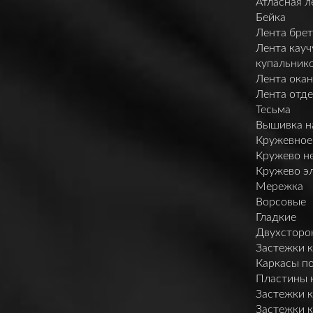
Атласная л
Бейка
Лента брет
Лента кауч
купальник
Лента ока
Лента отд
Тесьма
Вышивка н
Кружевное
Кружево н
Кружево э
Мережка
Ворсовые
Гладкие
Двухсторо
Застежки 
Каркасы п
Пластины 
Застежки 
Застежки 