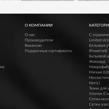
О КОМПАНИИ
КАТЕГОРИ
О нас
C огранич
Производители
Limited stre
Вакансии
Бельевая 
Подарочные сертификаты
(Powernet)
Бельевой 
Жаккард
мма
Микрофибра 
Мягкие (Ult
Неэластичн
fabric)
Ткани для 
Хлопок (Co
Сетки неэл
Сетки элас