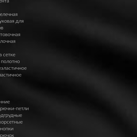
ента
елечная
уковая для
ов
нтовочная
елочная
а сетке
 полотно
еэластичное
ластичное
нние
крючки-петли
одгрудные
корсетные
кнопки
крючок