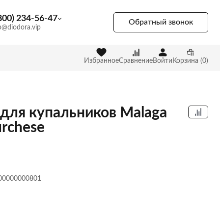
800) 234-56-47
Обратный звонок
p@diodora.vip
Избранное
Сравнение
Войти
Корзина (0)
 для купальников Malaga
urchese
 00000000801