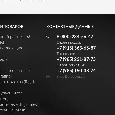
И ТОВАРОВ
КОНТАКТНЫЕ ДАННЫЕ
енной растяжкой
8 (800) 234-56-47
tch
Отдел продаж
утягивающая
+7 (915) 363-65-87
Техподдержка
шелк
+7 (985) 231-87-75
Отдел логистики
(Tricot classic)
+7 (985) 150-38-74
rafine)
shop@diodora.vip
ые полотна (Rigid
купальников
tton)
астичные (Rigid mesh)
тичные (Mesh)