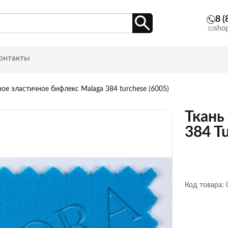
8 (
sho
онтакты
е эластичное бифлекс Malaga 384 turchese (6005)
Ткань
384 T
Код товара: