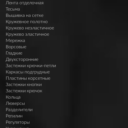
Лента отделочная
Тесьма
Вышивка на сетке
Кружевное полотно
Кружево неэластичное
Кружево эластичное
Мережка
Ворсовые
Гладкие
Двухсторонние
Застежки крючки-петли
Каркасы подгрудные
Пластины корсетные
Застежки кнопки
Застежки крючок
Кольца
Люверсы
Разделители
Регилин
Регуляторы