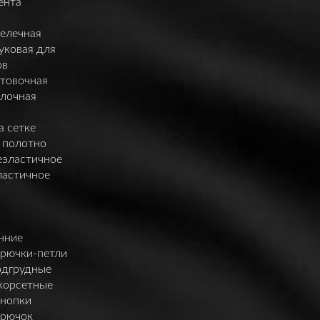
ента
елечная
уковая для
ов
нтовочная
елочная
а сетке
 полотно
еэластичное
ластичное
нние
крючки-петли
одгрудные
корсетные
кнопки
крючок