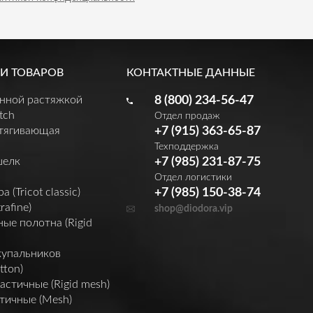
И ТОВАРОВ
КОНТАКТНЫЕ ДАННЫЕ
енной растяжкой
8 (800) 234-56-47
tch
Отдел продаж
утягивающая
+7 (915) 363-65-87
Техподдержка
шелк
+7 (985) 231-87-75
Отдел логистики
(Tricot classic)
+7 (985) 150-38-74
rafine)
shop@diodora.vip
ые полотна (Rigid
купальников
tton)
астичные (Rigid mesh)
тичные (Mesh)