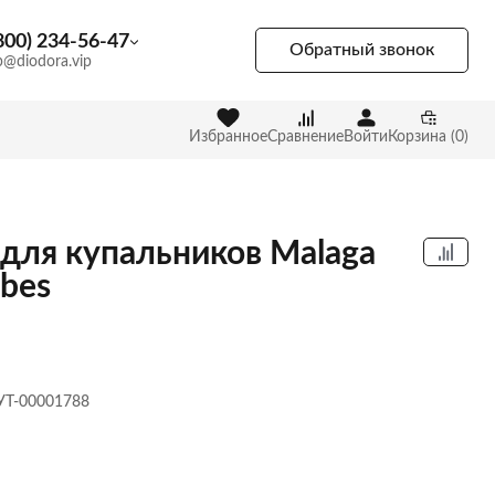
800) 234-56-47
Обратный звонок
p@diodora.vip
Избранное
Сравнение
Войти
Корзина (0)
 для купальников Malaga
ibes
 УТ-00001788