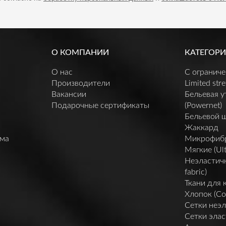
О КОМПАНИИ
КАТЕГОРИ
О нас
C огранич
Производители
Limited stre
Вакансии
Бельевая 
Подарочные сертификаты
(Powernet)
Бельевой 
Жаккард
мма
Микрофибра 
Мягкие (Ult
Неэластичн
fabric)
Ткани для 
Хлопок (Co
Сетки неэл
Сетки элас