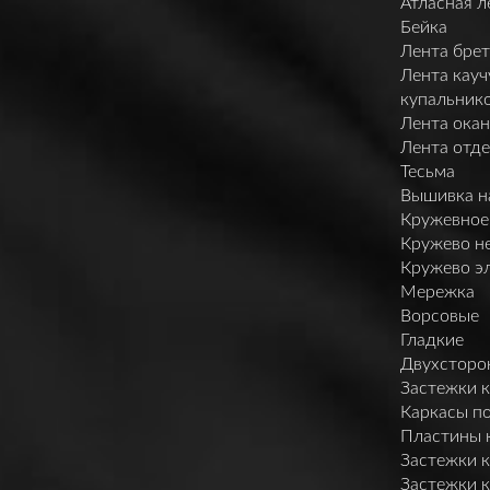
Атласная л
Бейка
Лента брет
Лента кауч
купальник
Лента ока
Лента отд
Тесьма
Вышивка н
Кружевное
Кружево н
Кружево э
Мережка
Ворсовые
Гладкие
Двухсторо
Застежки 
Каркасы п
Пластины 
Застежки 
Застежки 