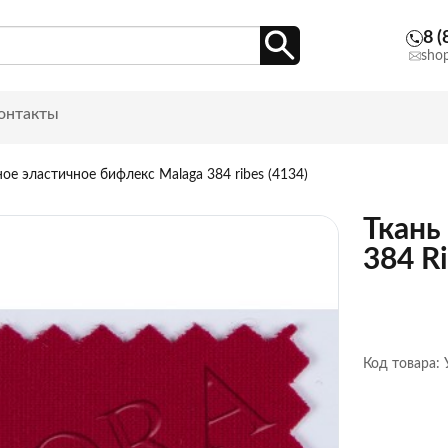
8 (
sho
онтакты
е эластичное бифлекс Malaga 384 ribes (4134)
Ткань
384 R
Код товара: