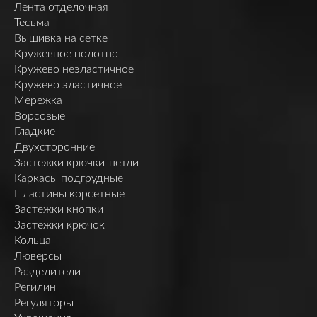
Лента отделочная
Тесьма
Вышивка на сетке
Кружевное полотно
Кружево неэластичное
Кружево эластичное
Мережка
Ворсовые
Гладкие
Двухсторонние
Застежки крючки-петли
Каркасы подгрудные
Пластины корсетные
Застежки кнопки
Застежки крючок
Кольца
Люверсы
Разделители
Регилин
Регуляторы