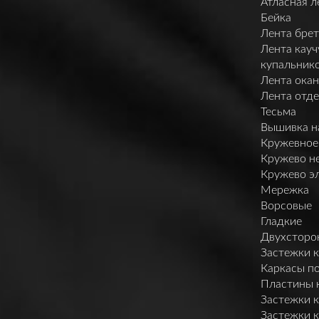
Атласная л
Бейка
Лента брет
Лента кауч
купальник
Лента ока
Лента отд
Тесьма
Вышивка н
Кружевное
Кружево н
Кружево э
Мережка
Ворсовые
Гладкие
Двухсторо
Застежки 
Каркасы п
Пластины 
Застежки 
Застежки 