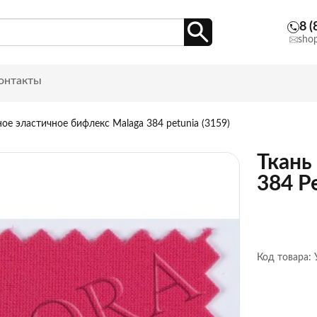
8 (
sho
онтакты
е эластичное бифлекс Malaga 384 petunia (3159)
Ткань
384 P
Код товара: