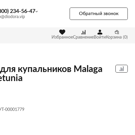
800) 234-56-47
Обратный звонок
p@diodora.vip
Избранное
Сравнение
Войти
Корзина (0)
 для купальников Malaga
etunia
 УТ-00001779