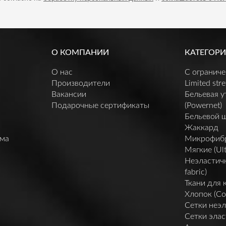
О КОМПАНИИ
КАТЕГОРИ
О нас
C огранич
Производители
Limited stre
Вакансии
Бельевая 
Подарочные сертификаты
(Powernet)
Бельевой 
Жаккард
мма
Микрофибра 
Мягкие (Ult
Неэластичн
fabric)
Ткани для 
Хлопок (Co
Сетки неэл
Сетки элас