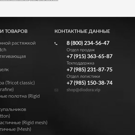
И ТОВАРОВ
КОНТАКТНЫЕ ДАННЫЕ
енной растяжкой
8 (800) 234-56-47
tch
Отдел продаж
утягивающая
+7 (915) 363-65-87
Техподдержка
шелк
+7 (985) 231-87-75
Отдел логистики
(Tricot classic)
+7 (985) 150-38-74
rafine)
shop@diodora.vip
ые полотна (Rigid
купальников
tton)
астичные (Rigid mesh)
тичные (Mesh)