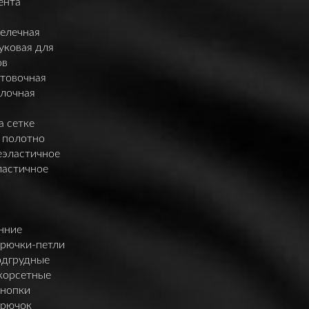
ента
елечная
уковая для
ов
нтовочная
елочная
а сетке
 полотно
еэластичное
ластичное
нние
крючки-петли
одгрудные
корсетные
кнопки
крючок