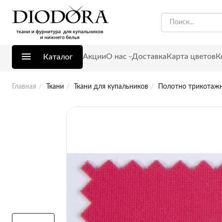
Акции
О нас
Доставка
Карта цветов
К
Каталог
Главная
Ткани
Ткани для купальников
Полотно трикотажно