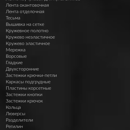
Лента окантовочная
Лента отделочная
Тесьма
Вышивка на сетке
Кружевное полотно
Кружево неэластичное
Кружево эластичное
Мережка
Ворсовые
Гладкие
Двухсторонние
Застежки крючки-петли
Каркасы подгрудные
Пластины корсетные
Застежки кнопки
Застежки крючок
Кольца
Люверсы
Разделители
Регилин