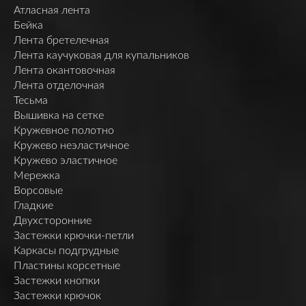
Атласная лента
Бейка
Лента бретелечная
Лента каучуковая для купальников
Лента окантовочная
Лента отделочная
Тесьма
Вышивка на сетке
Кружевное полотно
Кружево неэластичное
Кружево эластичное
Мережка
Ворсовые
Гладкие
Двухсторонние
Застежки крючки-петли
Каркасы подгрудные
Пластины корсетные
Застежки кнопки
Застежки крючок