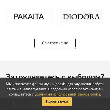
Смотреть еще
Затрудняетесь с выбором?
Свяжемся с Вами максимально быстро, Пн.-Пт.
Мы используем файлы «куки» (cookie) для улучшения работы
с 9:00 до 17:00 согласно графику работы!
сайта и анализа трафика. Продолжая использовать сайт, вы
соглашаетесь с
условиями использования файлов cookie
.
Принять куки
Каталог
Контакты
WhatsApp
Позвонить