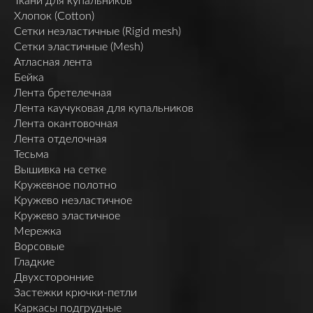
Ткани для купальников
Хлопок (Cotton)
Сетки неэластичные (Rigid mesh)
Сетки эластичные (Mesh)
Атласная лента
Бейка
Лента бретелечная
Лента каучуковая для купальников
Лента окантовочная
Лента отделочная
Тесьма
Вышивка на сетке
Кружевное полотно
Кружево неэластичное
Кружево эластичное
Мережка
Ворсовые
Гладкие
Двухсторонние
Застежки крючки-петли
Каркасы подгрудные