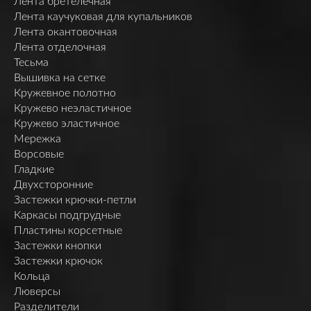
Лента бретелечная
Лента каучуковая для купальников
Лента окантовочная
Лента отделочная
Тесьма
Вышивка на сетке
Кружевное полотно
Кружево неэластичное
Кружево эластичное
Мережка
Ворсовые
Гладкие
Двухсторонние
Застежки крючки-петли
Каркасы подгрудные
Пластины корсетные
Застежки кнопки
Застежки крючок
Кольца
Люверсы
Разделители