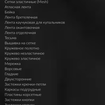
Сетки эластичные (Mesh)
Атласная лента
Бейка
Лента бретелечная
Лента каучуковая для купальников
Лента окантовочная
Лента отделочная
Тесьма
Вышивка на сетке
Кружевное полотно
Кружево неэластичное
Кружево эластичное
Мережка
Ворсовые
Гладкие
Двухсторонние
Застежки крючки-петли
Каркасы подгрудные
Пластины корсетные
Застежки кнопки
Застежки крючок