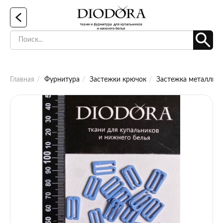
Главная
Фурнитура
Застежки крючок
Застежка металличе