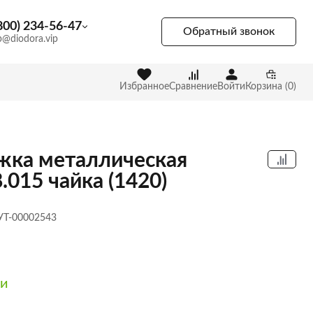
800) 234-56-47
Обратный звонок
p@diodora.vip
Избранное
Сравнение
Войти
Корзина (0)
жка металлическая
.015 чайка (1420)
 УТ-00002543
ии