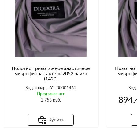
Полотно трикотажное эластичное
Полотно 
микрофибра тактель 2052 чайка
микрофи
(1420)
Код товара: УТ-00001461
Код
Предзаказ шт
894.
1 753 руб.
Купить