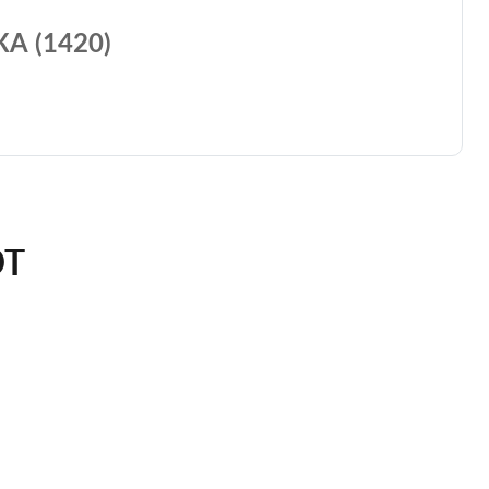
А (1420)
ЮТ