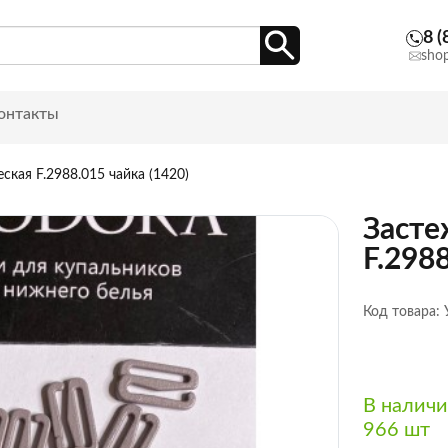
8 (
sho
онтакты
ская F.2988.015 чайка (1420)
Засте
F.2988
Код товара:
В налич
966 шт