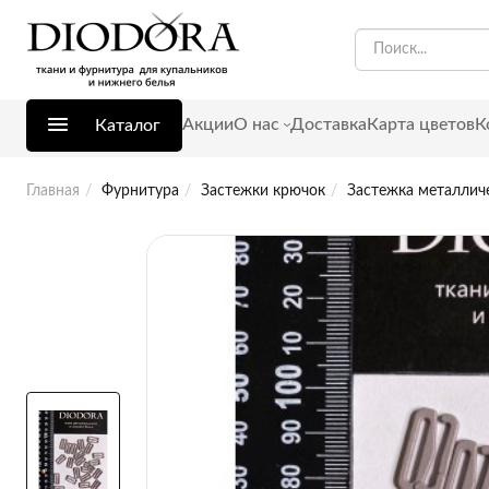
Акции
О нас
Доставка
Карта цветов
К
Каталог
Главная
Фурнитура
Застежки крючок
Застежка металличе