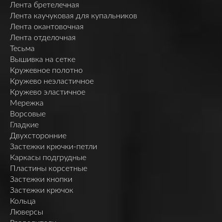
Лента бретелечная
Лента каучуковая для купальников
Лента окантовочная
Лента отделочная
Тесьма
Вышивка на сетке
Кружевное полотно
Кружево неэластичное
Кружево эластичное
Мережка
Ворсовые
Гладкие
Двухсторонние
Застежки крючки-петли
Каркасы подгрудные
Пластины корсетные
Застежки кнопки
Застежки крючок
Кольца
Люверсы