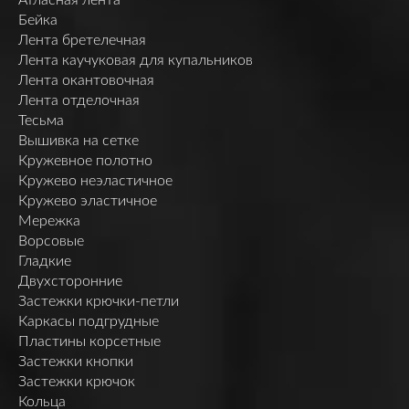
Бейка
Лента бретелечная
Лента каучуковая для купальников
Лента окантовочная
Лента отделочная
Тесьма
Вышивка на сетке
Кружевное полотно
Кружево неэластичное
Кружево эластичное
Мережка
Ворсовые
Гладкие
Двухсторонние
Застежки крючки-петли
Каркасы подгрудные
Пластины корсетные
Застежки кнопки
Застежки крючок
Кольца