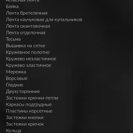
Бейка
Лента бретелечная
Лента каучуковая для купальников
Лента окантовочная
Лента отделочная
Тесьма
Вышивка на сетке
Кружевное полотно
Кружево неэластичное
Кружево эластичное
Мережка
Ворсовые
Гладкие
Двухсторонние
Застежки крючки-петли
Каркасы подгрудные
Пластины корсетные
Застежки кнопки
Застежки крючок
Кольца