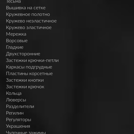
Тесьма
Вышивка на сетке
Кружевное полотно
Кружево неэластичное
Кружево эластичное
Мережка
Ворсовые
Гладкие
Двухсторонние
Застежки крючки-петли
Каркасы подгрудные
Пластины корсетные
Застежки кнопки
Застежки крючок
Кольца
Люверсы
Разделители
Регилин
Регуляторы
Украшения
Чулочные зажимы