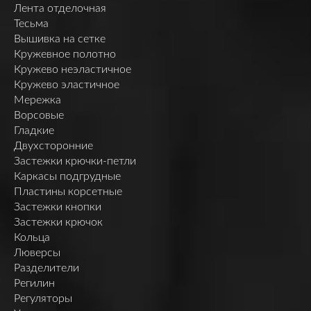
Лента отделочная
Тесьма
Вышивка на сетке
Кружевное полотно
Кружево неэластичное
Кружево эластичное
Мережка
Ворсовые
Гладкие
Двухсторонние
Застежки крючки-петли
Каркасы подгрудные
Пластины корсетные
Застежки кнопки
Застежки крючок
Кольца
Люверсы
Разделители
Регилин
Регуляторы