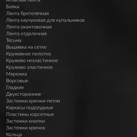
Бейка
Лента бретелечная
Лента каучуковая для купальников
Лента окантовочная
Лента отделочная
Тесьма
Вышивка на сетке
Кружевное полотно
Кружево неэластичное
Кружево эластичное
Мережка
Ворсовые
Гладкие
Двухсторонние
Застежки крючки-петли
Каркасы подгрудные
Пластины корсетные
Застежки кнопки
Застежки крючок
Кольца