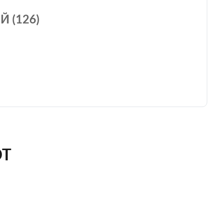
 (126)
ЮТ