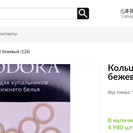
8 (
sho
онтакты
 бежевый (126)
Кольц
бежев
Код товара:
В налич
4 980 шт