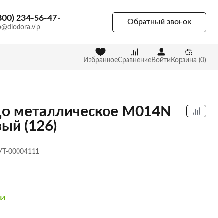
800) 234-56-47
Обратный звонок
p@diodora.vip
Избранное
Сравнение
Войти
Корзина (0)
о металлическое M014N
ый (126)
 УТ-00004111
ии