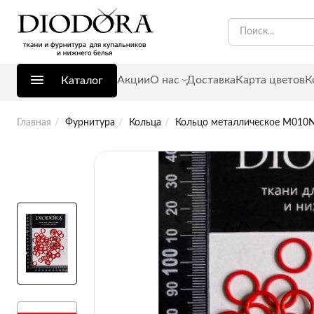
Акции
О нас
Доставка
Карта цветов
К
Каталог
Главная
Фурнитура
Кольца
Кольцо металлическое M010N