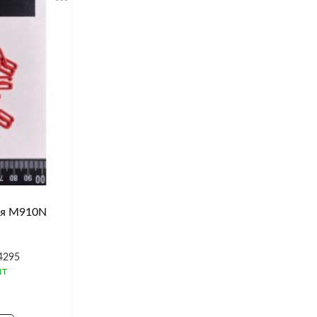
ая M910N
4295
шт