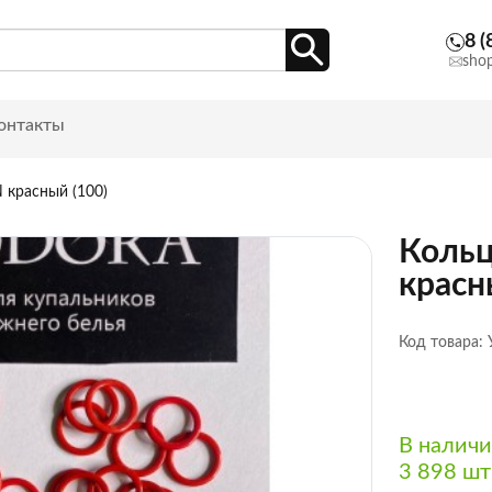
8 (
sho
онтакты
 красный (100)
Кольц
красн
Код товара:
В налич
3 898 шт