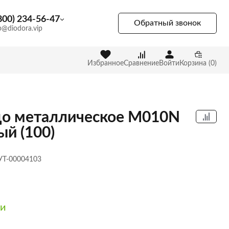
800) 234-56-47
Обратный звонок
p@diodora.vip
Избранное
Сравнение
Войти
Корзина (0)
о металлическое M010N
ый (100)
 УТ-00004103
ии