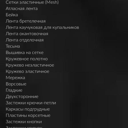
Сетки эластичные (Mesh)
Атласная лента
Бейка
Лента бретелечная
Лента каучуковая для купальников
Лента окантовочная
Лента отделочная
Тесьма
Вышивка на сетке
Кружевное полотно
Кружево неэластичное
Кружево эластичное
Мережка
Ворсовые
Гладкие
Двухсторонние
Застежки крючки-петли
Каркасы подгрудные
Пластины корсетные
Застежки кнопки
Застежки крючок