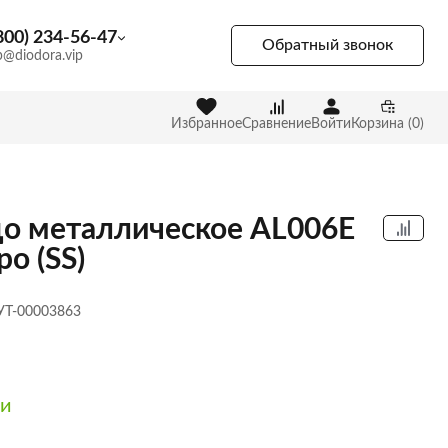
800) 234-56-47
Обратный звонок
p@diodora.vip
Избранное
Сравнение
Войти
Корзина (0)
о металлическое AL006E
ро (SS)
 УТ-00003863
ии