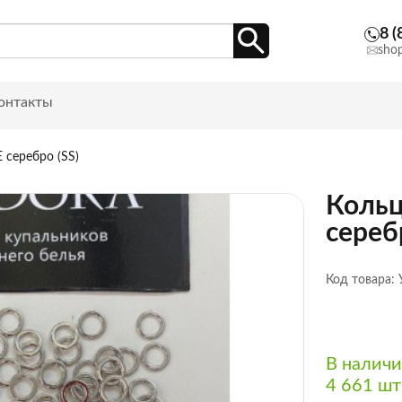
8 (
sho
онтакты
 серебро (SS)
Кольц
сереб
Код товара:
В налич
4 661 шт