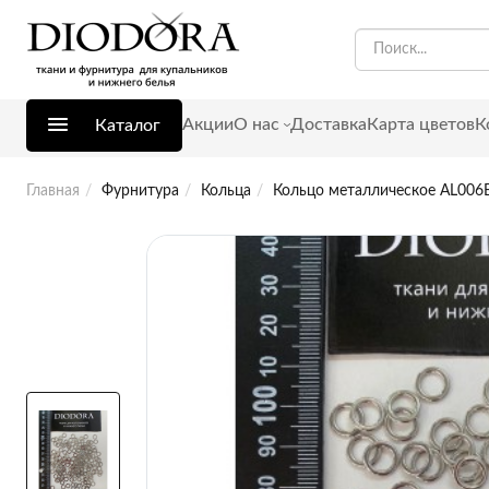
Акции
О нас
Доставка
Карта цветов
К
Каталог
Главная
Фурнитура
Кольца
Кольцо металлическое AL006E