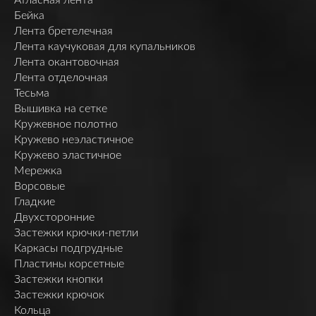
Бейка
Лента бретелечная
Лента каучуковая для купальников
Лента окантовочная
Лента отделочная
Тесьма
Вышивка на сетке
Кружевное полотно
Кружево неэластичное
Кружево эластичное
Мережка
Ворсовые
Гладкие
Двухсторонние
Застежки крючки-петли
Каркасы подгрудные
Пластины корсетные
Застежки кнопки
Застежки крючок
Кольца