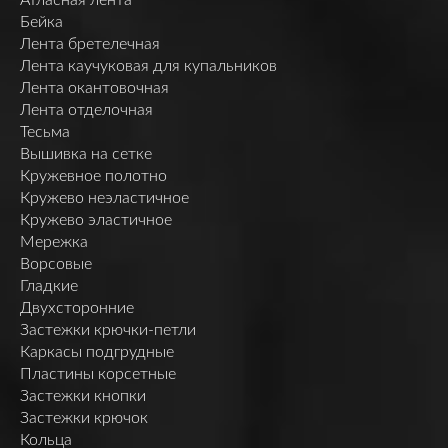
Бейка
Лента бретелечная
Лента каучуковая для купальников
Лента окантовочная
Лента отделочная
Тесьма
Вышивка на сетке
Кружевное полотно
Кружево неэластичное
Кружево эластичное
Мережка
Ворсовые
Гладкие
Двухсторонние
Застежки крючки-петли
Каркасы подгрудные
Пластины корсетные
Застежки кнопки
Застежки крючок
Кольца