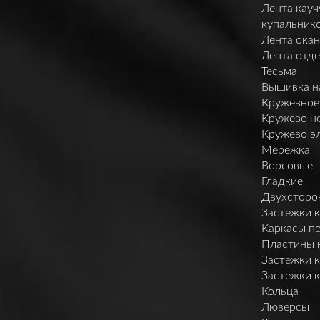
Лента кауч
купальник
Лента ока
Лента отд
Тесьма
Вышивка н
Кружевное
Кружево н
Кружево э
Мережка
Ворсовые
Гладкие
Двухсторо
Застежки 
Каркасы п
Пластины 
Застежки 
Застежки 
Кольца
Люверсы