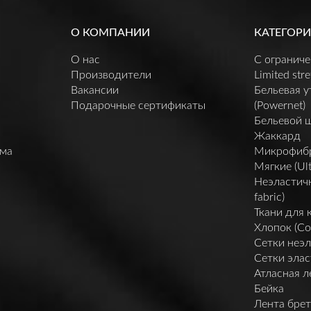
О КОМПАНИИ
КАТЕГОРИ
О нас
C огранич
Производители
Limited stre
Вакансии
Бельевая 
Подарочные сертификаты
(Powernet)
Бельевой 
Жаккард
мма
Микрофибра 
Мягкие (Ult
Неэластичн
fabric)
Ткани для 
Хлопок (Co
Сетки неэл
Сетки элас
Атласная л
Бейка
Лента брет