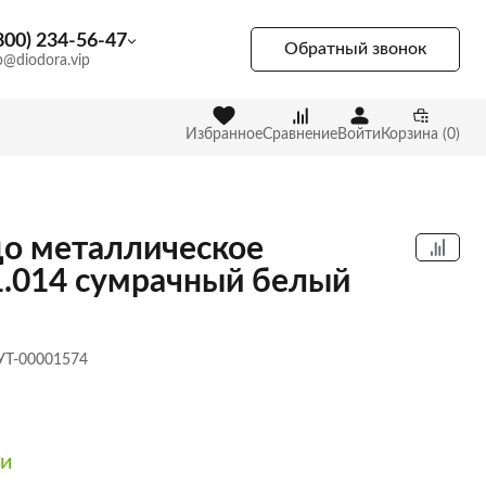
800) 234-56-47
Обратный звонок
p@diodora.vip
Избранное
Сравнение
Войти
Корзина (0)
о металлическое
1.014 сумрачный белый
 УТ-00001574
ии