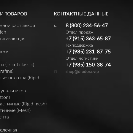
И ТОВАРОВ
КОНТАКТНЫЕ ДАННЫЕ
енной растяжкой
8 (800) 234-56-47
tch
Отдел продаж
утягивающая
+7 (915) 363-65-87
Техподдержка
шелк
+7 (985) 231-87-75
Отдел логистики
(Tricot classic)
+7 (985) 150-38-74
rafine)
shop@diodora.vip
ые полотна (Rigid
купальников
tton)
астичные (Rigid mesh)
тичные (Mesh)
ента
елечная