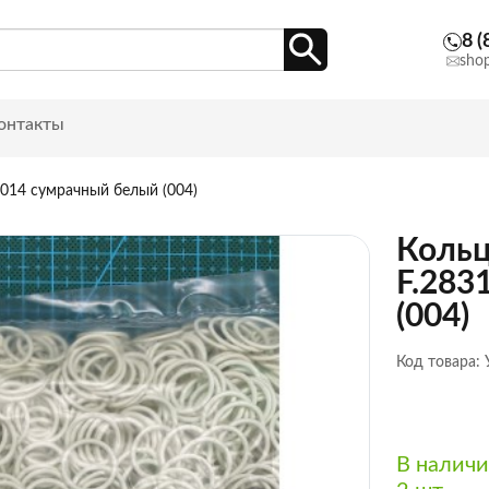
8 (
sho
онтакты
.014 сумрачный белый (004)
Кольц
F.283
(004)
Код товара:
В налич