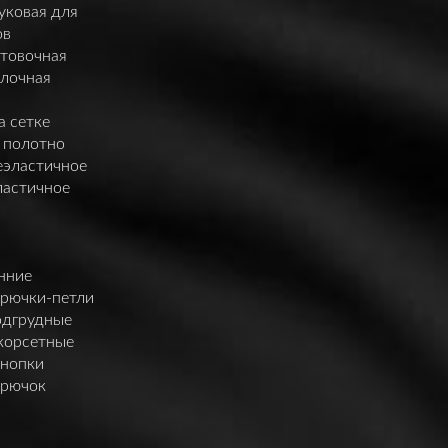
уковая для
ов
нтовочная
елочная
а сетке
 полотно
еэластичное
ластичное
нние
крючки-петли
одгрудные
корсетные
кнопки
крючок