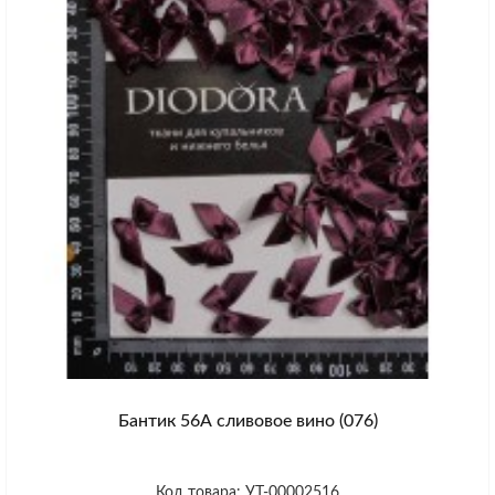
Бантик 56А сливовое вино (076)
Код товара: УТ-00002516