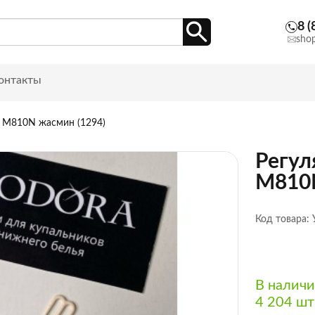
8 (
sho
онтакты
й M810N жасмин (1294)
Регул
M810N
Код товара:
В налич
4 204 шт