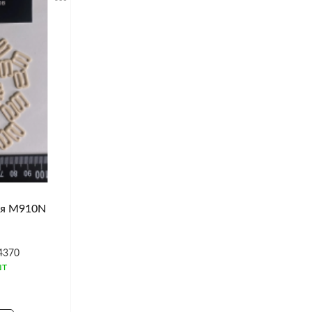
ая M910N
4370
шт