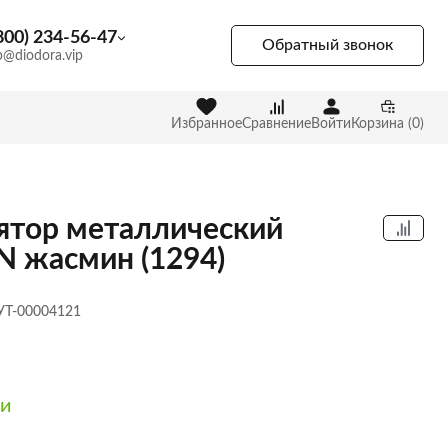
800) 234-56-47
Обратный звонок
p@diodora.vip
Избранное
Сравнение
Войти
Корзина (0)
ятор металлический
 жасмин (1294)
 УТ-00004121
ии