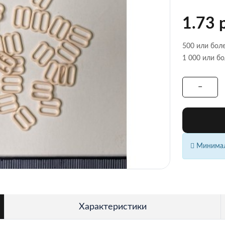
1.73 
500 или боле
1 000 или бо
Минималь
Характеристики