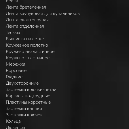
Бейка
Лента бретелечная
Лента каучуковая для купальников
Лента окантовочная
Лента отделочная
Тесьма
Вышивка на сетке
Кружевное полотно
Кружево неэластичное
Кружево эластичное
Мережка
Ворсовые
Гладкие
Двухсторонние
Застежки крючки-петли
Каркасы подгрудные
Пластины корсетные
Застежки кнопки
Застежки крючок
Кольца
Люверсы